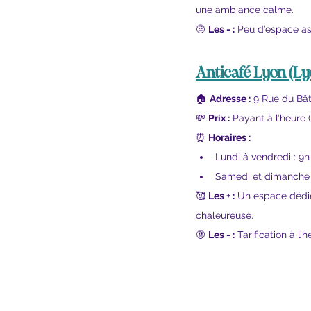
une ambiance calme.
🤨 
Les - :
 Peu d’espace as
Anticafé Lyon
 (Ly
🏠 
Adresse :
 9 Rue du Bât
💸 
Prix :
 Payant à l’heure 
⏰ 
Horaires :
Lundi à vendredi : 9h
Samedi et dimanche :
🥰 
Les + :
 Un espace dédié
chaleureuse.
🤨 
Les - :
 Tarification à 