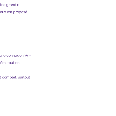
tes grand·e 
geux est proposé 
une connexion Wi-
éra, tout en 
 complet, surtout 