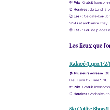
💸 
Prix :
 Gratuit (consomm
⏰ 
Horaires :
 du Lundi à v
🥰 
Les + :
 Ce café-bar-libr
Wi-Fi et ambiance cosy.
🤨 
Les - :
 Peu de places e
Les lieux que l’
Rakwé
 (Lyon 1/2/
🏠 
Plusieurs adresse :
 26
Dieu Lyon 2 / Gare SNCF
💸 
Prix :
 Gratuit (consomm
⏰ 
Horaires :
 Variables en 
Slo Coffee Shop
 (