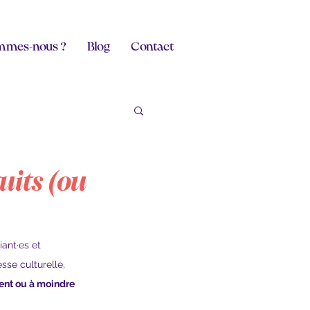
mmes-nous ?
Blog
Contact
uits (ou
ant·es et 
se culturelle, 
ment ou à moindre 