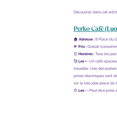
Découvrez dans cet article 
Perko Café
 (Lyo
🏠 
Adresse :
 8 Place du G
💸 
Prix :
 Gratuit (consomm
⏰ 
Horaires :
 Tous les jou
🥰 
Les + :
 Un café spacieu
travailler. Une décoratio
prises électriques sont di
sur la très jolie place du G
🤨 
Les - :
 Peut être prisé 