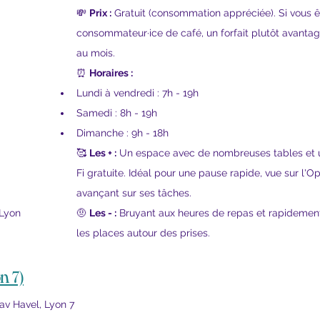
💸 
Prix :
 Gratuit (consommation appréciée). Si vous ê
consommateur·ice de café, un forfait plutôt avanta
au mois.
⏰ 
Horaires :
Lundi à vendredi : 7h - 19h
Samedi : 8h - 19h
Dimanche : 9h - 18h
🥰 
Les + :
 Un espace avec de nombreuses tables et 
Fi gratuite. Idéal pour une pause rapide, vue sur l'Op
avançant sur ses tâches.
🤨 
Les - :
 Bruyant aux heures de repas et rapidement
 Lyon
les places autour des prises.
n 7)
av Havel, Lyon 7