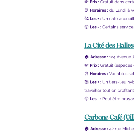
💸 
Prix :
 Gratuit dans cer
⏰ 
Horaires :
 du Lundi à v
🥰 
Les + :
 Un café accueill
🤨 
Les - :
 Certains service
La Cité des Halles
🏠 
Adresse :
 124 Avenue 
💸 
Prix :
 Gratuit (espace
⏰ 
Horaires :
 Variables se
🥰 
Les + :
 Un tiers-lieu h
travailler tout en profi
🤨 
Les - :
 Peut être bruyan
Carbone Café
 (Vi
🏠 
Adresse :
 42 rue Miche