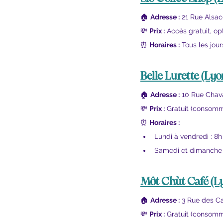
🏠 
Adresse :
 21 Rue Alsac
💸 
Prix :
 Accès gratuit, op
⏰ 
Horaires :
 Tous les jour
Belle Lurette
 (Lyo
🏠 
Adresse :
 10 Rue Chav
💸 
Prix :
 Gratuit (consomm
⏰ 
Horaires :
Lundi à vendredi : 8h
Samedi et dimanche :
Môt Chùt Café
 (L
🏠 
Adresse :
 3 Rue des C
💸 
Prix :
 Gratuit (consomm