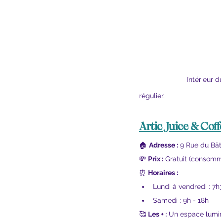
Intérieur d
régulier.
Artic Juice & Cof
🏠 
Adresse :
 9 Rue du Bât
💸 
Prix :
 Gratuit (consomm
⏰ 
Horaires :
Lundi à vendredi : 7h
Samedi : 9h - 18h
🥰 
Les + :
 Un espace lumin