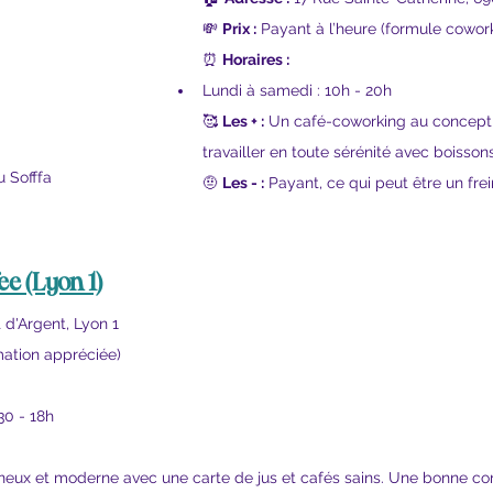
💸 
Prix :
 Payant à l’heure (formule cowor
⏰ 
Horaires :
Lundi à samedi : 10h - 20h
🥰 
Les + :
 Un café-coworking au concept "
travailler en toute sérénité avec boisson
u Sofffa
🤨 
Les - :
 Payant, ce qui peut être un frei
fee
 (Lyon 1)
 d'Argent, Lyon 1
ation appréciée)
30 - 18h
eux et moderne avec une carte de jus et cafés sains. Une bonne con