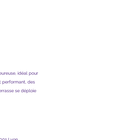
ureuse, idéal pour 
t performant, des 
errasse se déploie 
9001 Lyon