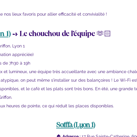
nos lieux favoris pour allier efficacité et convivialité !
n 1)
→ Le chouchou de l’équipe 🫶🏻
riffon, Lyon 1
ation appréciée)
rs de 7h30 à 19h
x et lumineux, une équipe très accueillante avec une ambiance chale
n atypique, on peut même s’installer sur des balançoires ! Le Wi-Fi es
sponibles, et le café et les plats sont très bons. En été, une grande t
riffon.
aux heures de pointe, ce qui réduit les places disponibles.
Sofffa
 (Lyon 1)
🏠 
Adresse :
 17 Rue Sainte-Catherine, 6