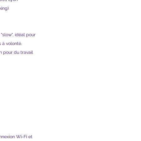
king)
slow", idéal pour 
s à volonté.
n pour du travail 
nexion Wi-Fi et 