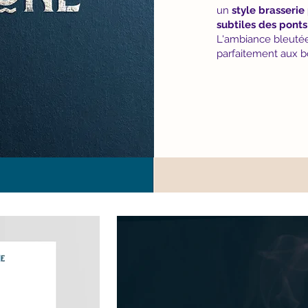
un
style brasserie
subtiles des ponts
L'ambiance bleutée
parfaitement aux bo