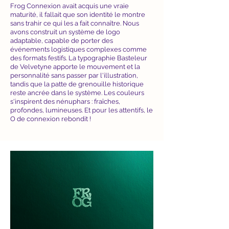
Frog Connexion avait acquis une vraie
maturité, il fallait que son identité le montre
sans trahir ce qui les a fait connaître. Nous
avons construit un système de logo
adaptable, capable de porter des
événements logistiques complexes comme
des formats festifs. La typographie Basteleur
de Velvetyne apporte le mouvement et la
personnalité sans passer par l'illustration,
tandis que la patte de grenouille historique
reste ancrée dans le système. Les couleurs
s'inspirent des nénuphars : fraîches,
profondes, lumineuses. Et pour les attentifs, le
O de connexion rebondit !