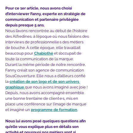
Pour ce 1er article, nous avons choisi 
d’interviewer Fanny, experte en stratégie de 
communication et partenaire privilégiée 
depuis presque 5 ans.
Nous l’avons rencontrée au début de l’histoire 
des Alfredines, à l’époque où nous faisions des 
interviews de professionnel·le·s des métiers 
de bouche. À cette époque, elle travaillait 
beaucoup pour 
Chabiothé
et s’occupait de 
toute la communication de la marque.
Durant la même période de notre rencontre, 
Fanny créait son agence de communication 
SousCouverture. Elle nous a d’ailleurs confié 
la
création de son logo et de son univers 
graphique 
que nous avons imaginé avec joie !
Depuis, nous avons accompagné ensemble 
une bonne trentaine de client·e·s, mis en 
place une conférence sur l’image de marque 
et imaginé un
programme de formation
.
Nous lui avons posé quelques questions afin 
qu’elle vous explique plus en détails son 
activité et pourquoi nos métiers sont si 