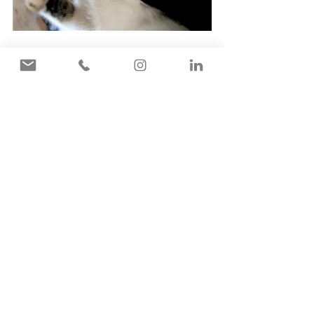
Qu'as-tu découvert du métier de 
graphiste en travaillant avec 
nous ?
Qu’on ne laisse pas un 
« 
de » seul à la fin d’une 
phrase, que la typographie est une religion, qu’il y 
a des réglettes sur Google Slide, que Notion c’est 
pas si mal ! 
Plus sérieusement, qu’il faut une 
rigueur presque militaire pour qu’une identité 
transcende sur tous les supports
.
D'après toi, quelles sont les forces 
de notre collaboration dans un 
projet ?
Le fond et la forme qui se complètent ! Nous 